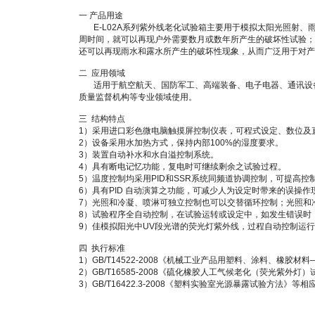
一 产品用途
E-L02A系列紫外线老化试验箱主要用于模拟太阳光照射、
周时间，就可以再现户外需要数月或数年所产生的破坏性试验；
还可以再现雨水和露水所产生的破坏性现象，从而广泛用于对产
二 应用领域
适用于航空航天、国防军工、高端装备、电子电器、通讯设备
质量监督机构等专业领域使用。
三 结构特点
1）采用进口彩色微电脑触摸屏控制仪表，可程式设定、数位及
2）设备采用水加热方式，保持内部100%的湿度要求。
3）装置自动补水和水自溢控制系统。
4）具有断电记忆功能，复电时可继续剩余之试验过程。
5）温度控制均采用PID和SSR系统同频道协调控制，可提高
6）具有PID 自动演算之功能，可减少人为设定时带来的误操作
7）光照和冷凝、喷淋可独立控制也可以交替循环控制；光照和
8）试验程序全自动控制，在试验运转或设定中，如发生错误时
9）佳模拟阳光中UV段光谱的荧光灯紫外线，过程自动控制运
四 执行标准
1）GB/T14522-2008《机械工业产品用塑料、涂料、橡胶
2）GB/T16585-2008《硫化橡胶人工气候老化（荧光紫外灯
3）GB/T16422.3-2008《塑料实验室光源暴露试验方法》