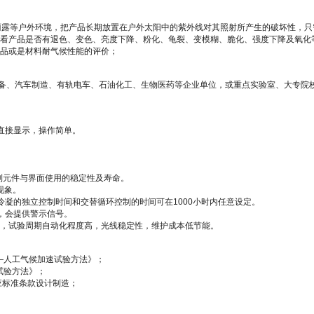
雨露等户外环境，把产品长期放置在户外太阳中的紫外线对其照射所产生的破坏性，只
看产品是否有退色、变色、亮度下降、粉化、龟裂、变模糊、脆化、强度下降及氧化
品或是材料耐气候性能的评价；
、汽车制造、有轨电车、石油化工、生物医药等企业单位，或重点实验室、大专院
直接显示，操作简单。
控制元件与界面使用的稳定性及寿命。
现象。
冷凝的独立控制时间和交替循环控制的时间可在1000小时内任意设定。
，会提供警示信号。
行，试验周期自动化程度高，光线稳定性，维护成本低节能。
材料—人工气候加速试验方法》；
）试验方法》；
等相应标准条款设计制造；