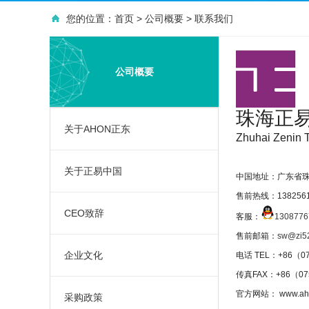
您的位置：
首页
>
公司概要
>
联系我们
公司概要
珠海
正
关于AHON正东
Zhuhai Zenin T
关于正易中国
中国地址：广东省珠
售前热线
：13825
CEO致辞
客服：
1308776
售前邮箱：
sw@zi5
企业文化
电话 TEL：+86（0
传真FAX：+86（
官方网站： www.aho
采购政策