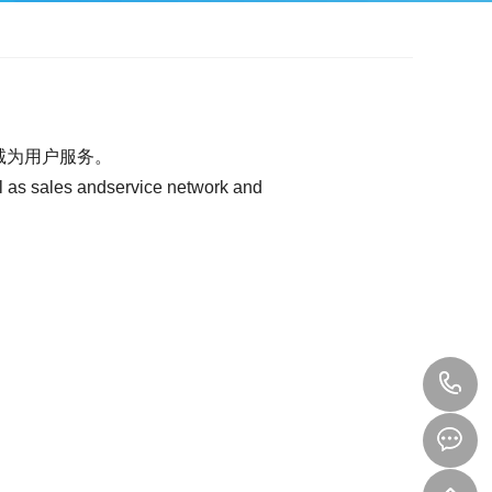
诚为用户服务。
ll as sales andservice network and
1
1